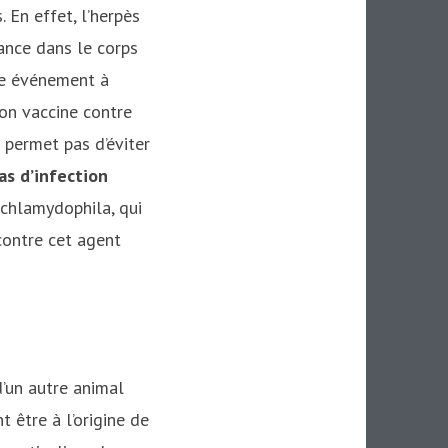
. En effet, l’herpès
ance dans le corps
tre événement à
 on vaccine contre
s permet pas d’éviter
s d’infection
 chlamydophila, qui
contre cet agent
d’un autre animal
t être à l’origine de