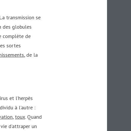
 La transmission se
on des globules
ce complète de
tes sortes
missements
, de la
irus et l’herpès
ividu à l’autre :
vation
,
toux
. Quand
 vie d’attraper un