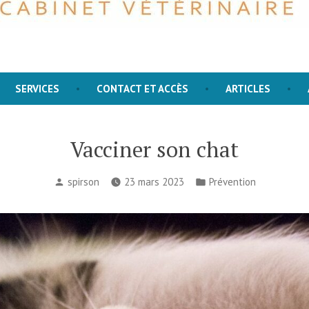
or all living creatures is the most noble attribute of man. Charle
Docks
SERVICES
CONTACT ET ACCÈS
ARTICLES
Vacciner son chat
spirson
23 mars 2023
Prévention