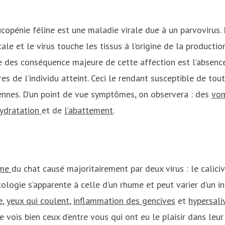
copénie féline est une maladie virale due à un parvovirus.
cale et le virus touche les tissus à l’origine de la producti
ne des conséquence majeure de cette affection est l’absen
s de l’individu atteint. Ceci le rendant susceptible de tou
iennes. D’un point de vue symptômes, on observera : des
vo
ydratation
et de
l’abattement
.
ume
du chat causé majoritairement par deux virus : le caliciv
logie s’apparente à celle d’un rhume et peut varier d’un ind
e
,
yeux qui coulent
,
inflammation des gencives
et
hypersali
je vois bien ceux d’entre vous qui ont eu le plaisir dans leur