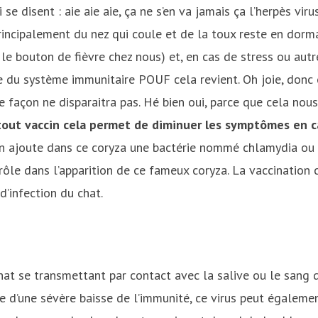
se disent : aie aie aie, ça ne s’en va jamais ça l’herpès virus
rincipalement du nez qui coule et de la toux reste en dorm
le bouton de fièvre chez nous) et, en cas de stress ou au
sse du système immunitaire POUF cela revient. Oh joie, donc
e façon ne disparaitra pas. Hé bien oui, parce que cela nou
out vaccin cela permet de diminuer les symptômes en ca
 on ajoute dans ce coryza une bactérie nommé chlamydia ou
 rôle dans l’apparition de ce fameux coryza. La vaccination 
d’infection du chat.
hat se transmettant par contact avec la salive ou le sang 
ne d’une sévère baisse de l’immunité, ce virus peut égalemen