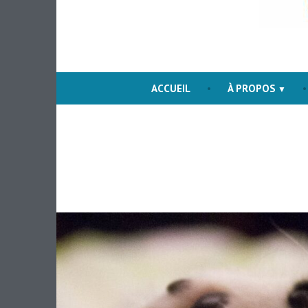
The love f
Ani
ACCUEIL
À PROPOS