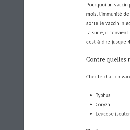
Pourquoi un vaccin 
mois, l’immunité de
sorte le vaccin inje
la suite, il convien
c’est-à-dire jusque 
Contre quelles 
Chez le chat on vac
Typhus
Coryza
Leucose (seulem