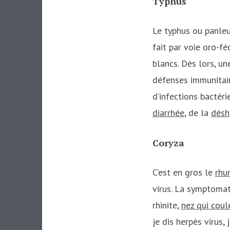
Typhus
Le typhus ou panleu
fait par voie oro-fé
blancs. Dès lors, u
défenses immunitaire
d’infections bactér
diarrhée
, de la
désh
Coryza
C’est en gros le
rh
virus. La symptomato
rhinite,
nez qui coul
je dis herpès virus, 