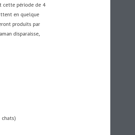
t cette période de 4
attent en quelque
eront produits par
maman disparaisse,
 chats)