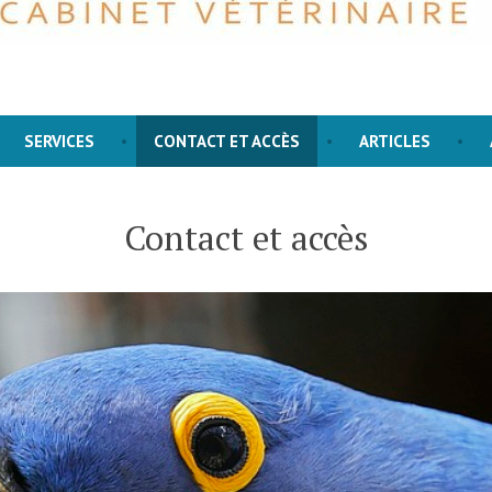
or all living creatures is the most noble attribute of man. Charle
Docks
SERVICES
CONTACT ET ACCÈS
ARTICLES
Contact et accès