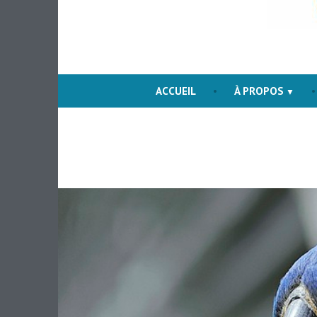
The love f
Ani
ACCUEIL
À PROPOS