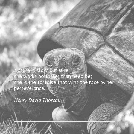
Nature is slow, but sure;
she works no faster than need be;
she is the tortoise that wins the race by her
perseverance.
Henry David Thoreau